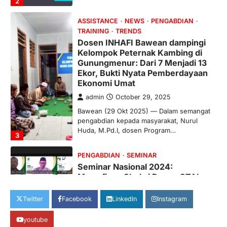
ASSISTANCE
NEWS
PENGABDIAN
TRAINING
TRENDS
Dosen INHAFI Bawean dampingi
Kelompok Peternak Kambing di
Gunungmenur: Dari 7 Menjadi 13
Ekor, Bukti Nyata Pemberdayaan
Ekonomi Umat
admin
October 29, 2025
Bawean (29 Okt 2025) — Dalam semangat
pengabdian kepada masyarakat, Nurul
Huda, M.Pd.I, dosen Program…
3
PENGABDIAN
SEMINAR
Seminar Nasional 2024:
Muwafiqus Shobri Dosen STAI
Hasan Jufri, Paparkan Peran
Kepemimpinan Koordinator ICP
Twitter
Facebook
LinkedIn
Instagram
admin
December 29, 2024
Gresik, 29 Desember 2024 – Yayasan
youtube