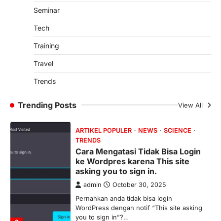
mendukung…
Seminar
4
Tech
OPINION
Membangun Budaya Komunikatif
Training
dan Proaktif di Grup Dosen
Travel
admin
May 16, 2026
Oleh: Muwafiqus Shobri, M.Pd.I Dosen
Trends
Fakultas Tarbiyah INHAFI Bawean Di era
digital saat ini, komunikasi…
1
Trending Posts
View All
ARTIKEL POPULER
NEWS
SCIENCE
TRENDS
Cara Mengatasi Tidak Bisa Login
ke Wordpres karena This site
asking you to sign in.
admin
October 30, 2025
Pernahkan anda tidak bisa login
WordPress dengan notif “This site asking
you to sign in”?…
2