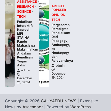
Gresik, 29 Desember 2024 – Yayasan
ASSISTANCE
Sohib Sukses Setia (YS3) kembali
ARTIKEL
RESEARCH
POPULER
menunjukkan komitmennya dalam
SCIENCE
OPINION
mendukung…
TECH
4
TECH
Pelatihan
Pergeseran
Interaktif:
Paradigma
Kaprodi
Pendidikan:
MPI
Dari
STAIHA
Pedagogy,
Pandu
Andragogy,
Mahasiswa
ke
Maksimalkan
Heutagogy
AI dalam
dan
Penulisan
Relevansinya
Tugas
Akhir
admin
admin
December
19, 2024
December
21, 2024
Copyright © 2026
CAHYAEDU NEWS
| Extensive
News by
Ascendoor
| Powered by
WordPress
.