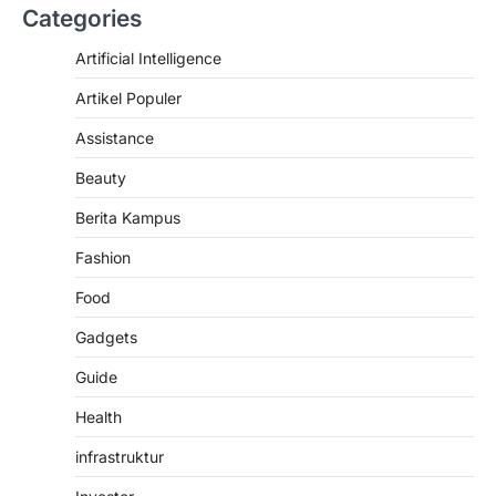
Categories
Artificial Intelligence
Artikel Populer
Assistance
Beauty
Berita Kampus
ARTIKEL POPULER
NEWS
SCIENCE
Fashion
TRENDS
Food
Cara Mengatasi Tidak Bisa Login
ke Wordpres karena This site
Gadgets
asking you to sign in.
admin
October 30, 2025
Guide
Pernahkan anda tidak bisa login
Health
WordPress dengan notif “This site asking
you to sign in”?…
infrastruktur
2