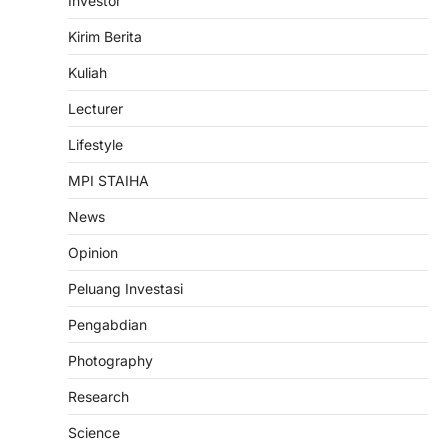
Investor
ASSISTANCE
NEWS
PENGABDIAN
TRAINING
TRENDS
Kirim Berita
Dosen INHAFI Bawean dampingi
Kelompok Peternak Kambing di
Kuliah
Gunungmenur: Dari 7 Menjadi 13
Ekor, Bukti Nyata Pemberdayaan
Lecturer
Ekonomi Umat
Lifestyle
admin
October 29, 2025
MPI STAIHA
Bawean (29 Okt 2025) — Dalam semangat
pengabdian kepada masyarakat, Nurul
News
Huda, M.Pd.I, dosen Program…
3
Opinion
PENGABDIAN
SEMINAR
Peluang Investasi
Seminar Nasional 2024:
Muwafiqus Shobri Dosen STAI
Pengabdian
Hasan Jufri, Paparkan Peran
Kepemimpinan Koordinator ICP
Photography
admin
December 29, 2024
Research
Gresik, 29 Desember 2024 – Yayasan
Sohib Sukses Setia (YS3) kembali
Science
menunjukkan komitmennya dalam