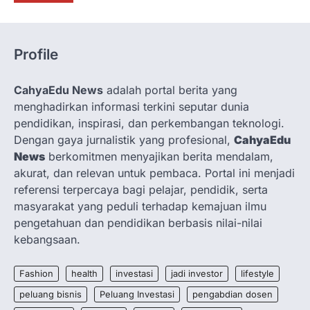
Sohib Sukses Setia (YS3) kembali
menunjukkan komitmennya dalam
mendukung…
4
Profile
OPINION
Membangun Budaya Komunikatif
CahyaEdu News
adalah portal berita yang
dan Proaktif di Grup Dosen
menghadirkan informasi terkini seputar dunia
admin
May 16, 2026
pendidikan, inspirasi, dan perkembangan teknologi.
Oleh: Muwafiqus Shobri, M.Pd.I Dosen
Dengan gaya jurnalistik yang profesional,
CahyaEdu
Fakultas Tarbiyah INHAFI Bawean Di era
News
berkomitmen menyajikan berita mendalam,
digital saat ini, komunikasi…
1
akurat, dan relevan untuk pembaca. Portal ini menjadi
referensi terpercaya bagi pelajar, pendidik, serta
ARTIKEL POPULER
NEWS
SCIENCE
TRENDS
masyarakat yang peduli terhadap kemajuan ilmu
Cara Mengatasi Tidak Bisa Login
pengetahuan dan pendidikan berbasis nilai-nilai
ke Wordpres karena This site
kebangsaan.
asking you to sign in.
admin
October 30, 2025
Fashion
health
investasi
jadi investor
lifestyle
Pernahkan anda tidak bisa login
peluang bisnis
Peluang Investasi
pengabdian dosen
WordPress dengan notif “This site asking