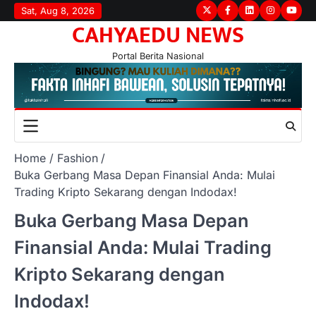
Skip
Sat, Aug 8, 2026
Twitter
Facebook
LinkedIn
Instagram
youtu
CAHYAEDU NEWS
to
content
Portal Berita Nasional
Home
Fashion
Buka Gerbang Masa Depan Finansial Anda: Mulai
Trading Kripto Sekarang dengan Indodax!
Buka Gerbang Masa Depan
Finansial Anda: Mulai Trading
Kripto Sekarang dengan
Indodax!