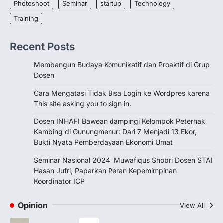
you to sign in”?…
Photoshoot
Seminar
startup
Technology
2
Training
ASSISTANCE
NEWS
PENGABDIAN
TRAINING
TRENDS
Recent Posts
Dosen INHAFI Bawean dampingi
Kelompok Peternak Kambing di
Membangun Budaya Komunikatif dan Proaktif di Grup
Gunungmenur: Dari 7 Menjadi 13
Dosen
Ekor, Bukti Nyata Pemberdayaan
Ekonomi Umat
Cara Mengatasi Tidak Bisa Login ke Wordpres karena
admin
October 29, 2025
This site asking you to sign in.
Bawean (29 Okt 2025) — Dalam semangat
Dosen INHAFI Bawean dampingi Kelompok Peternak
pengabdian kepada masyarakat, Nurul
Kambing di Gunungmenur: Dari 7 Menjadi 13 Ekor,
Huda, M.Pd.I, dosen Program…
3
Bukti Nyata Pemberdayaan Ekonomi Umat
PENGABDIAN
SEMINAR
Seminar Nasional 2024: Muwafiqus Shobri Dosen STAI
Seminar Nasional 2024:
Hasan Jufri, Paparkan Peran Kepemimpinan
Muwafiqus Shobri Dosen STAI
Koordinator ICP
Hasan Jufri, Paparkan Peran
Kepemimpinan Koordinator ICP
Opinion
View All
admin
December 29, 2024