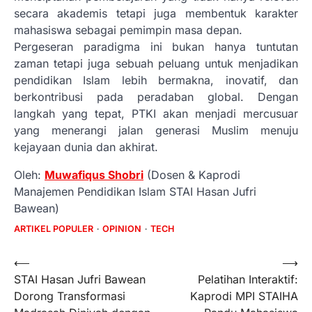
secara akademis tetapi juga membentuk karakter
mahasiswa sebagai pemimpin masa depan.
Pergeseran paradigma ini bukan hanya tuntutan
zaman tetapi juga sebuah peluang untuk menjadikan
pendidikan Islam lebih bermakna, inovatif, dan
berkontribusi pada peradaban global. Dengan
langkah yang tepat, PTKI akan menjadi mercusuar
yang menerangi jalan generasi Muslim menuju
kejayaan dunia dan akhirat.
Oleh:
Muwafiqus Shobri
(Dosen & Kaprodi
Manajemen Pendidikan Islam STAI Hasan Jufri
Bawean)
ARTIKEL POPULER
OPINION
TECH
Post
⟵
⟶
STAI Hasan Jufri Bawean
Pelatihan Interaktif:
navigation
Dorong Transformasi
Kaprodi MPI STAIHA