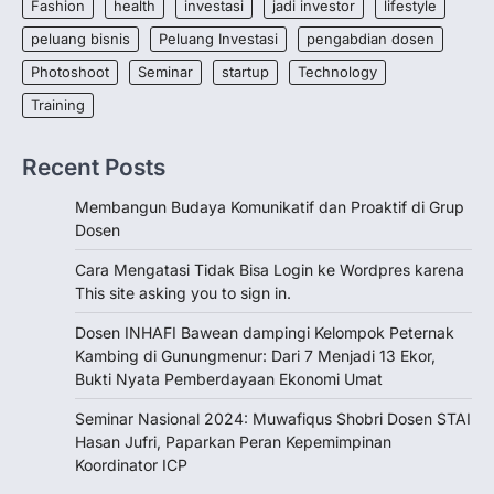
Fashion
health
investasi
jadi investor
lifestyle
Pernahkan anda tidak bisa login
peluang bisnis
Peluang Investasi
pengabdian dosen
WordPress dengan notif “This site asking
you to sign in”?…
Photoshoot
Seminar
startup
Technology
2
Training
ASSISTANCE
NEWS
PENGABDIAN
TRAINING
TRENDS
Recent Posts
Dosen INHAFI Bawean dampingi
Kelompok Peternak Kambing di
Membangun Budaya Komunikatif dan Proaktif di Grup
Gunungmenur: Dari 7 Menjadi 13
Dosen
Ekor, Bukti Nyata Pemberdayaan
Ekonomi Umat
Cara Mengatasi Tidak Bisa Login ke Wordpres karena
admin
October 29, 2025
This site asking you to sign in.
Bawean (29 Okt 2025) — Dalam semangat
Dosen INHAFI Bawean dampingi Kelompok Peternak
pengabdian kepada masyarakat, Nurul
Kambing di Gunungmenur: Dari 7 Menjadi 13 Ekor,
Huda, M.Pd.I, dosen Program…
3
Bukti Nyata Pemberdayaan Ekonomi Umat
PENGABDIAN
SEMINAR
Seminar Nasional 2024: Muwafiqus Shobri Dosen STAI
Seminar Nasional 2024:
Hasan Jufri, Paparkan Peran Kepemimpinan
Muwafiqus Shobri Dosen STAI
Koordinator ICP
Hasan Jufri, Paparkan Peran