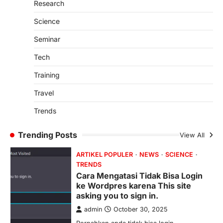
Research
Gresik, 29 Desember 2024 – Yayasan
Sohib Sukses Setia (YS3) kembali
Science
menunjukkan komitmennya dalam
mendukung…
Seminar
4
Tech
OPINION
Membangun Budaya Komunikatif
Training
dan Proaktif di Grup Dosen
Travel
admin
May 16, 2026
Oleh: Muwafiqus Shobri, M.Pd.I Dosen
Trends
Fakultas Tarbiyah INHAFI Bawean Di era
digital saat ini, komunikasi…
1
Trending Posts
View All
ARTIKEL POPULER
NEWS
SCIENCE
TRENDS
Cara Mengatasi Tidak Bisa Login
ke Wordpres karena This site
asking you to sign in.
admin
October 30, 2025
Pernahkan anda tidak bisa login