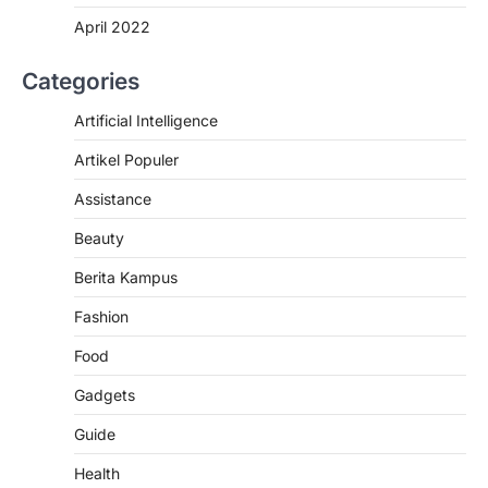
April 2022
Categories
Artificial Intelligence
Artikel Populer
Assistance
Beauty
Berita Kampus
ARTIKEL POPULER
NEWS
SCIENCE
Fashion
TRENDS
Food
Cara Mengatasi Tidak Bisa Login
ke Wordpres karena This site
Gadgets
asking you to sign in.
admin
October 30, 2025
Guide
Pernahkan anda tidak bisa login
Health
WordPress dengan notif “This site asking