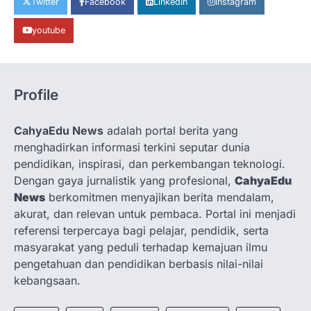
Twitter
Facebook
LinkedIn
Instagram
admin
December 29, 2024
Gresik, 29 Desember 2024 – Yayasan
youtube
Sohib Sukses Setia (YS3) kembali
menunjukkan komitmennya dalam
mendukung…
4
Profile
OPINION
Membangun Budaya Komunikatif
CahyaEdu News
adalah portal berita yang
dan Proaktif di Grup Dosen
menghadirkan informasi terkini seputar dunia
admin
May 16, 2026
pendidikan, inspirasi, dan perkembangan teknologi.
Oleh: Muwafiqus Shobri, M.Pd.I Dosen
Dengan gaya jurnalistik yang profesional,
CahyaEdu
Fakultas Tarbiyah INHAFI Bawean Di era
News
berkomitmen menyajikan berita mendalam,
digital saat ini, komunikasi…
1
akurat, dan relevan untuk pembaca. Portal ini menjadi
referensi terpercaya bagi pelajar, pendidik, serta
ARTIKEL POPULER
NEWS
SCIENCE
TRENDS
masyarakat yang peduli terhadap kemajuan ilmu
Cara Mengatasi Tidak Bisa Login
pengetahuan dan pendidikan berbasis nilai-nilai
ke Wordpres karena This site
kebangsaan.
asking you to sign in.
admin
October 30, 2025