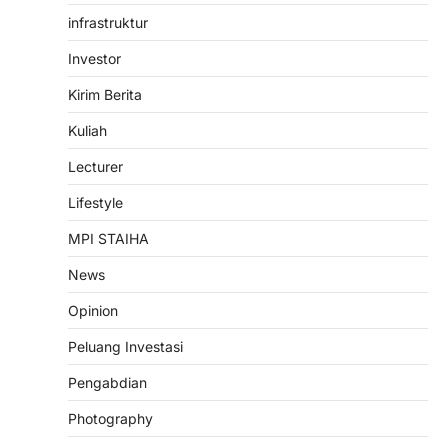
you to sign in”?…
infrastruktur
2
Investor
ASSISTANCE
NEWS
PENGABDIAN
TRAINING
TRENDS
Kirim Berita
Dosen INHAFI Bawean dampingi
Kelompok Peternak Kambing di
Kuliah
Gunungmenur: Dari 7 Menjadi 13
Ekor, Bukti Nyata Pemberdayaan
Lecturer
Ekonomi Umat
Lifestyle
admin
October 29, 2025
MPI STAIHA
Bawean (29 Okt 2025) — Dalam semangat
pengabdian kepada masyarakat, Nurul
News
Huda, M.Pd.I, dosen Program…
3
Opinion
PENGABDIAN
SEMINAR
Peluang Investasi
Seminar Nasional 2024:
Muwafiqus Shobri Dosen STAI
Pengabdian
Hasan Jufri, Paparkan Peran
Kepemimpinan Koordinator ICP
Photography
admin
December 29, 2024