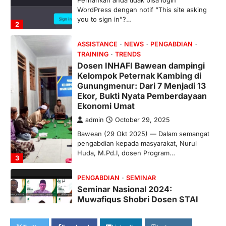
WordPress dengan notif “This site asking
you to sign in”?…
2
ASSISTANCE
NEWS
PENGABDIAN
TRAINING
TRENDS
Dosen INHAFI Bawean dampingi
Kelompok Peternak Kambing di
Gunungmenur: Dari 7 Menjadi 13
Ekor, Bukti Nyata Pemberdayaan
Ekonomi Umat
admin
October 29, 2025
Bawean (29 Okt 2025) — Dalam semangat
pengabdian kepada masyarakat, Nurul
Huda, M.Pd.I, dosen Program…
3
PENGABDIAN
SEMINAR
Seminar Nasional 2024:
Muwafiqus Shobri Dosen STAI
Hasan Jufri, Paparkan Peran
Kepemimpinan Koordinator ICP