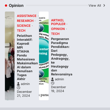
Kepemimpinan Koordinator ICP
Opinion
View All
admin
December 29, 2024
Gresik, 29 Desember 2024 – Yayasan
ASSISTANCE
Sohib Sukses Setia (YS3) kembali
ARTIKEL
RESEARCH
POPULER
menunjukkan komitmennya dalam
SCIENCE
OPINION
mendukung…
TECH
4
TECH
Pelatihan
Pergeseran
Interaktif:
Paradigma
Kaprodi
Pendidikan:
MPI
Dari
STAIHA
Pedagogy,
Pandu
Andragogy,
Mahasiswa
ke
Maksimalkan
Heutagogy
AI dalam
dan
Penulisan
Relevansinya
Tugas
Akhir
admin
admin
December
19, 2024
December
21, 2024