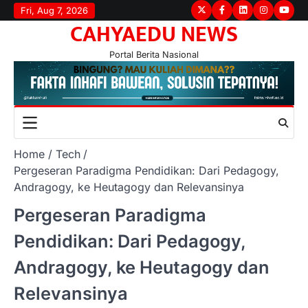
Skip
Fri, Aug 7, 2026
Twitter
Facebook
LinkedIn
Instagram
youtu
CAHYAEDU NEWS
to
content
Portal Berita Nasional
Home
Tech
Pergeseran Paradigma Pendidikan: Dari Pedagogy,
Andragogy, ke Heutagogy dan Relevansinya
Pergeseran Paradigma
Pendidikan: Dari Pedagogy,
Andragogy, ke Heutagogy dan
Relevansinya