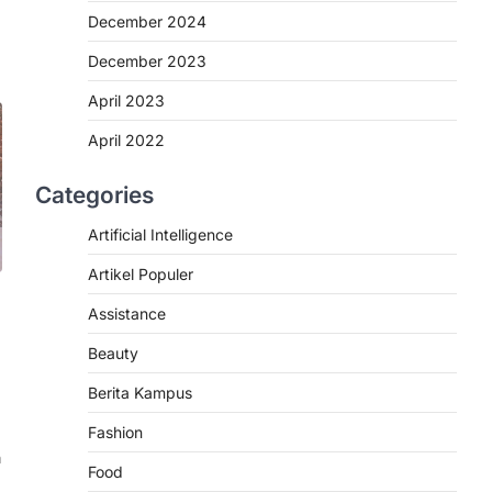
December 2024
December 2023
April 2023
April 2022
ARTIKEL POPULER
NEWS
SCIENCE
TRENDS
Cara Mengatasi Tidak Bisa
Categories
Login ke Wordpres karena
This site asking you to sign
Artificial Intelligence
in.
Artikel Populer
admin
October 30, 2025
Assistance
Pernahkan anda tidak bisa login
WordPress dengan notif “This site
Beauty
asking you to sign in”?…
2
Berita Kampus
ASSISTANCE
NEWS
PENGABDIAN
Fashion
TRAINING
TRENDS
n
Dosen INHAFI Bawean
Food