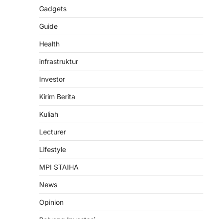
dampingi Kelompok
Gadgets
Peternak Kambing di
Gunungmenur: Dari 7
Guide
Menjadi 13 Ekor, Bukti Nyata
Pemberdayaan Ekonomi
Health
Umat
infrastruktur
admin
October 29, 2025
Investor
Bawean (29 Okt 2025) — Dalam
semangat pengabdian kepada
Kirim Berita
masyarakat, Nurul Huda, M.Pd.I,
Kuliah
dosen Program…
3
Lecturer
PENGABDIAN
SEMINAR
Seminar Nasional 2024:
Lifestyle
Muwafiqus Shobri Dosen
MPI STAIHA
STAI Hasan Jufri, Paparkan
Peran Kepemimpinan
News
Koordinator ICP
Opinion
admin
December 29, 2024