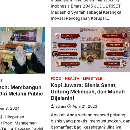
Indonesia Emas 2045 JUDUL RISET
Maqashid Syariah sebagai Kerangka
Inovasi Pencegahan Korupsi…
FOOD
HEALTH
LIFESTYLE
DS
Kopi Juwara: Bisnis Sehat,
eech: Membangun
Untung Melimpah, dan Mudah
iri Melalui Public
Dijalanin!
admin
April 21, 2023
er 3, 2024
Apakah Anda sedang mencari peluang
4), Himpunan
bisnis yang praktis, menguntungkan, da
) Prodi Manajemen
bermanfaat bagi kesehatan? Jika iya,
 STAIHA Bawean Devisi