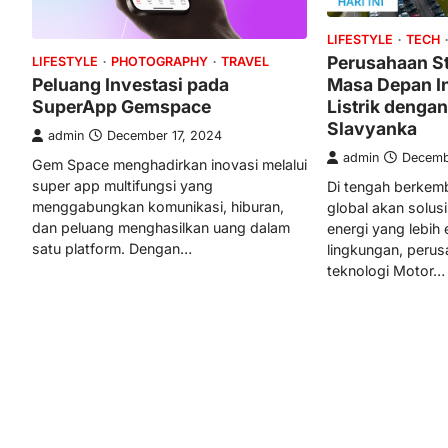
LIFESTYLE
TECH
Perusahaan S
LIFESTYLE
PHOTOGRAPHY
TRAVEL
Masa Depan I
Peluang Investasi pada
Listrik denga
SuperApp Gemspace
Slavyanka
admin
December 17, 2024
admin
Decemb
Gem Space menghadirkan inovasi melalui
super app multifungsi yang
Di tengah berke
menggabungkan komunikasi, hiburan,
global akan solusi
dan peluang menghasilkan uang dalam
energi yang lebih 
satu platform. Dengan…
lingkungan, perus
teknologi Motor…