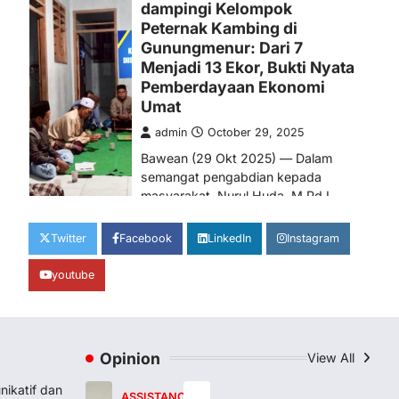
dosen Program…
3
PENGABDIAN
SEMINAR
Seminar Nasional 2024:
Muwafiqus Shobri Dosen
STAI Hasan Jufri, Paparkan
Peran Kepemimpinan
Koordinator ICP
admin
December 29, 2024
Gresik, 29 Desember 2024 –
Yayasan Sohib Sukses Setia (YS3)
Twitter
Facebook
LinkedIn
Instagram
kembali menunjukkan komitmennya
dalam mendukung…
4
youtube
OPINION
Membangun Budaya
Komunikatif dan Proaktif di
Opinion
View All
Grup Dosen
ikatif dan
admin
May 16, 2026
ASSISTANCE