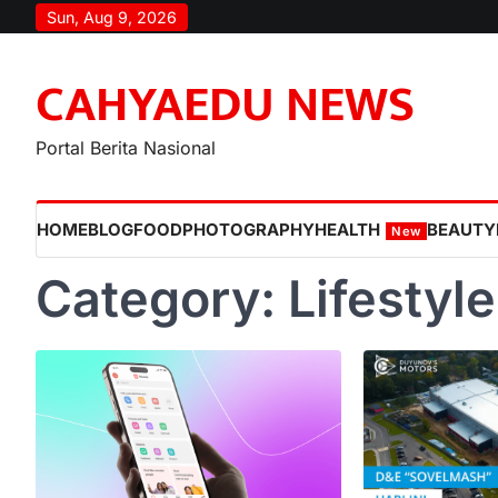
Skip
Sun, Aug 9, 2026
to
content
CAHYAEDU NEWS
Portal Berita Nasional
HOME
BLOG
FOOD
PHOTOGRAPHY
HEALTH
BEAUTY
New
Category:
Lifestyle