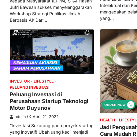
kepada Masyarakat (LPPM) STAI Hasan
Intelektual dan 
Jufri Bawean sukses menyelenggarakan
mengadakan pelat
Workshop Strategi Publikasi Ilmiah
yang…
Berbasis AI: Dari…
INVESTOR
LIFESTYLE
PELUANG INVESTASI
Peluang Investasi di
Perusahaan Startup Teknologi
Motor Duyunov
admin
April 21, 2022
HEALTH
LIFESTYL
“Investasi Sekarang pada proyek startup
Jadi Pengusah
yang inovatif! Ubah uang kecil menjadi
Cara Mudah R