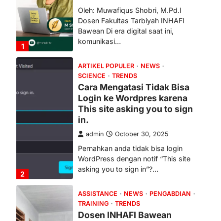
in.
admin
October 30, 2025
Pernahkan anda tidak bisa login
WordPress dengan notif “This site
asking you to sign in”?…
2
ASSISTANCE
NEWS
PENGABDIAN
TRAINING
TRENDS
Dosen INHAFI Bawean
dampingi Kelompok
Peternak Kambing di
Gunungmenur: Dari 7
Menjadi 13 Ekor, Bukti Nyata
Pemberdayaan Ekonomi
Umat
admin
October 29, 2025
Bawean (29 Okt 2025) — Dalam
semangat pengabdian kepada
masyarakat, Nurul Huda, M.Pd.I,