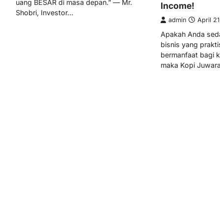
uang BESAR di masa depan.” — Mr.
Income!
Shobri, Investor…
admin
April 2
Apakah Anda sed
bisnis yang prakt
bermanfaat bagi k
maka Kopi Juwar