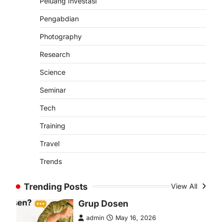
Peluang Investasi
Gresik, 29 Desember 2024 –
Yayasan Sohib Sukses Setia (YS3)
Pengabdian
kembali menunjukkan komitmennya
dalam mendukung…
Photography
4
Research
OPINION
Membangun Budaya
Science
Komunikatif dan Proaktif di
Seminar
Grup Dosen
admin
May 16, 2026
Tech
Oleh: Muwafiqus Shobri, M.Pd.I
Training
Dosen Fakultas Tarbiyah INHAFI
Bawean Di era digital saat ini,
Travel
komunikasi…
1
Trends
ARTIKEL POPULER
NEWS
Trending Posts
View All
SCIENCE
TRENDS
Cara Mengatasi Tidak Bisa
Login ke Wordpres karena
This site asking you to sign