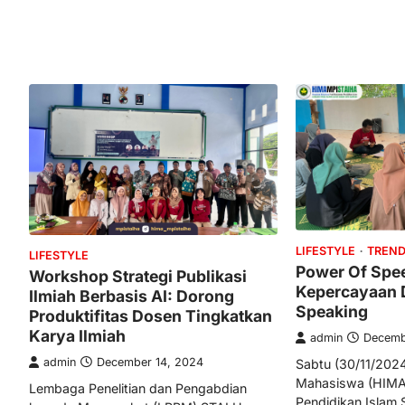
LIFESTYLE
TREN
LIFESTYLE
Power Of Sp
Workshop Strategi Publikasi
Kepercayaan D
Ilmiah Berbasis AI: Dorong
Speaking
Produktifitas Dosen Tingkatkan
Karya Ilmiah
admin
Decemb
admin
December 14, 2024
Sabtu (30/11/202
Mahasiswa (HIMA
Lembaga Penelitian dan Pengabdian
Pendidikan Islam