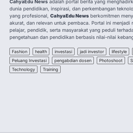
CahyaEdu News
adalah portal berita yang menghadirka
dunia pendidikan, inspirasi, dan perkembangan teknolo
yang profesional,
CahyaEdu News
berkomitmen menya
akurat, dan relevan untuk pembaca. Portal ini menjadi 
pelajar, pendidik, serta masyarakat yang peduli terha
pengetahuan dan pendidikan berbasis nilai-nilai keban
Fashion
health
investasi
jadi investor
lifestyle
Peluang Investasi
pengabdian dosen
Photoshoot
S
Technology
Training