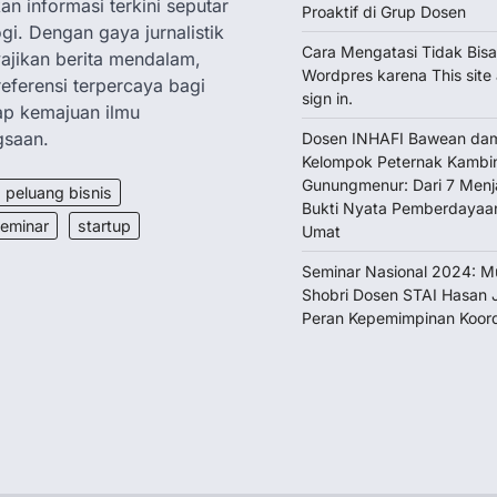
n informasi terkini seputar
Proaktif di Grup Dosen
gi. Dengan gaya jurnalistik
Cara Mengatasi Tidak Bisa
jikan berita mendalam,
Wordpres karena This site 
referensi terpercaya bagi
sign in.
dap kemajuan ilmu
gsaan.
Dosen INHAFI Bawean dam
Kelompok Peternak Kambin
Gunungmenur: Dari 7 Menja
peluang bisnis
Bukti Nyata Pemberdayaa
eminar
startup
Umat
Seminar Nasional 2024: M
Shobri Dosen STAI Hasan J
Peran Kepemimpinan Koord