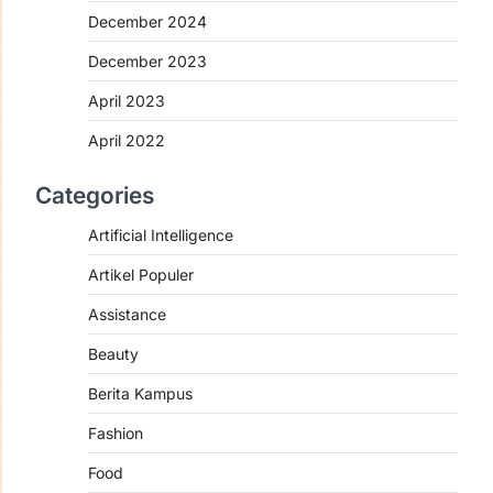
December 2024
December 2023
April 2023
April 2022
ARTIKEL POPULER
NEWS
SCIENCE
TRENDS
Cara Mengatasi Tidak Bisa
Categories
Login ke Wordpres karena
This site asking you to sign
Artificial Intelligence
in.
Artikel Populer
admin
October 30, 2025
Assistance
Pernahkan anda tidak bisa login
WordPress dengan notif “This site
Beauty
asking you to sign in”?…
2
Berita Kampus
ASSISTANCE
NEWS
PENGABDIAN
Fashion
TRAINING
TRENDS
Dosen INHAFI Bawean
Food