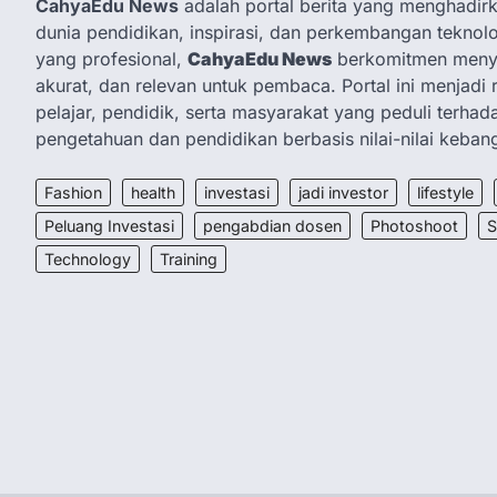
CahyaEdu News
adalah portal berita yang menghadirka
dunia pendidikan, inspirasi, dan perkembangan teknolo
yang profesional,
CahyaEdu News
berkomitmen menya
akurat, dan relevan untuk pembaca. Portal ini menjadi 
pelajar, pendidik, serta masyarakat yang peduli terha
pengetahuan dan pendidikan berbasis nilai-nilai keban
Fashion
health
investasi
jadi investor
lifestyle
Peluang Investasi
pengabdian dosen
Photoshoot
S
Technology
Training