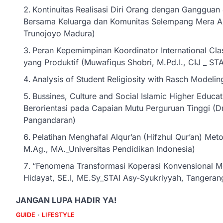
Kontinuitas Realisasi Diri Orang dengan Gangguan
Bersama Keluarga dan Komunitas Selempang Mera Aba
Trunojoyo Madura)
Peran Kepemimpinan Koordinator International C
yang Produktif (Muwafiqus Shobri, M.Pd.I., CIJ _ ST
Analysis of Student Religiosity with Rasch Modelin
Bussines, Culture and Social Islamic Higher Educ
Berorientasi pada Capaian Mutu Perguruan Tinggi (Dr
Pangandaran)
Pelatihan Menghafal Alqur’an (Hifzhul Qur’an) Me
M.Ag., MA._Universitas Pendidikan Indonesia)
“Fenomena Transformasi Koperasi Konvensional Me
Hidayat, SE.I, ME.Sy_STAI Asy-Syukriyyah, Tangeran
JANGAN LUPA HADIR YA!
GUIDE
LIFESTYLE