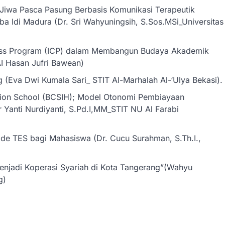
 Jiwa Pasca Pasung Berbasis Komunikasi Terapeutik
 Idi Madura (Dr. Sri Wahyuningsih, S.Sos.MSi_Universitas
lass Program (ICP) dalam Membangun Budaya Akademik
AI Hasan Jufri Bawean)
g (Eva Dwi Kumala Sari_ STIT Al-Marhalah Al-‘Ulya Bekasi).
ation School (BCSIH); Model Otonomi Pembiayaan
 Yanti Nurdiyanti, S.Pd.I,MM_STIT NU Al Farabi
tode TES bagi Mahasiswa (Dr. Cucu Surahman, S.Th.I.,
njadi Koperasi Syariah di Kota Tangerang”(Wahyu
g)