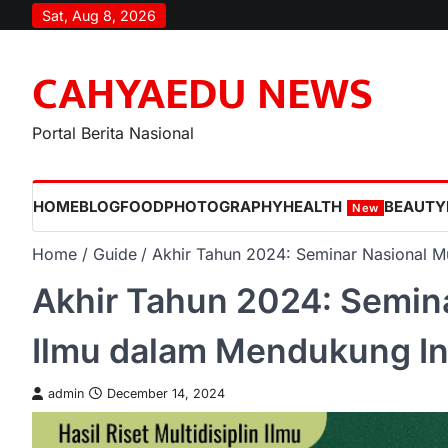
Skip
Sat, Aug 8, 2026
to
content
CAHYAEDU NEWS
Portal Berita Nasional
HOME
BLOG
FOOD
PHOTOGRAPHY
HEALTH
BEAUTY
New
Home
Guide
Akhir Tahun 2024: Seminar Nasional M
Akhir Tahun 2024: Semina
Ilmu dalam Mendukung I
admin
December 14, 2024