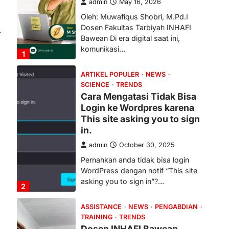
in.
admin
October 30, 2025
⟶
Pernahkan anda tidak bisa login
WordPress dengan notif “This site
asking you to sign in”?…
2
ASSISTANCE
NEWS
PENGABDIAN
TRAINING
TRENDS
Dosen INHAFI Bawean
dampingi Kelompok
Peternak Kambing di
Gunungmenur: Dari 7
Menjadi 13 Ekor, Bukti Nyata
Pemberdayaan Ekonomi
Umat
admin
October 29, 2025
Bawean (29 Okt 2025) — Dalam
semangat pengabdian kepada
masyarakat, Nurul Huda, M.Pd.I,