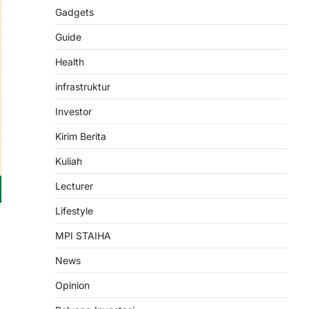
dampingi Kelompok
Gadgets
Peternak Kambing di
Gunungmenur: Dari 7
Guide
Menjadi 13 Ekor, Bukti Nyata
Pemberdayaan Ekonomi
Health
Umat
infrastruktur
admin
October 29, 2025
Investor
Bawean (29 Okt 2025) — Dalam
semangat pengabdian kepada
Kirim Berita
masyarakat, Nurul Huda, M.Pd.I,
Kuliah
dosen Program…
3
Lecturer
PENGABDIAN
SEMINAR
Seminar Nasional 2024:
Lifestyle
Muwafiqus Shobri Dosen
MPI STAIHA
STAI Hasan Jufri, Paparkan
Peran Kepemimpinan
News
Koordinator ICP
Opinion
admin
December 29, 2024