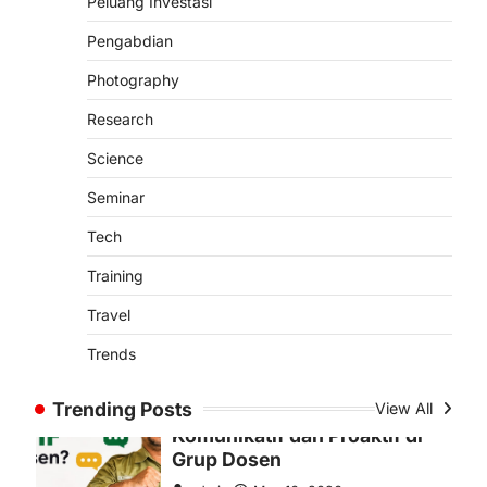
Peluang Investasi
Gresik, 29 Desember 2024 –
Yayasan Sohib Sukses Setia (YS3)
Pengabdian
kembali menunjukkan komitmennya
dalam mendukung…
Photography
4
Research
OPINION
Membangun Budaya
Science
Komunikatif dan Proaktif di
Seminar
Grup Dosen
admin
May 16, 2026
Tech
Oleh: Muwafiqus Shobri, M.Pd.I
Training
Dosen Fakultas Tarbiyah INHAFI
Bawean Di era digital saat ini,
Travel
komunikasi…
1
Trends
ARTIKEL POPULER
NEWS
Trending Posts
View All
SCIENCE
TRENDS
Cara Mengatasi Tidak Bisa
Login ke Wordpres karena
This site asking you to sign