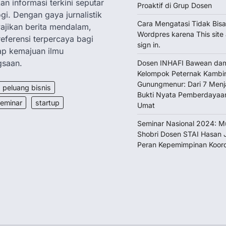
n informasi terkini seputar
Proaktif di Grup Dosen
gi. Dengan gaya jurnalistik
Cara Mengatasi Tidak Bisa
jikan berita mendalam,
Wordpres karena This site 
referensi terpercaya bagi
sign in.
dap kemajuan ilmu
gsaan.
Dosen INHAFI Bawean dam
Kelompok Peternak Kambin
Gunungmenur: Dari 7 Menja
peluang bisnis
Bukti Nyata Pemberdayaa
eminar
startup
Umat
Seminar Nasional 2024: M
Shobri Dosen STAI Hasan J
Peran Kepemimpinan Koord