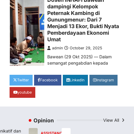
dosen Program…
3
PENGABDIAN
SEMINAR
Seminar Nasional 2024:
Muwafiqus Shobri Dosen
STAI Hasan Jufri, Paparkan
Peran Kepemimpinan
Koordinator ICP
admin
December 29, 2024
Gresik, 29 Desember 2024 –
Yayasan Sohib Sukses Setia (YS3)
Twitter
Facebook
LinkedIn
Instagram
kembali menunjukkan komitmennya
dalam mendukung…
4
youtube
OPINION
Membangun Budaya
Komunikatif dan Proaktif di
Opinion
View All
Grup Dosen
ikatif dan
admin
May 16, 2026
ASSISTANCE